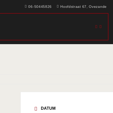
06-50445826
Hoofdstraat 67, Ovezande
DATUM