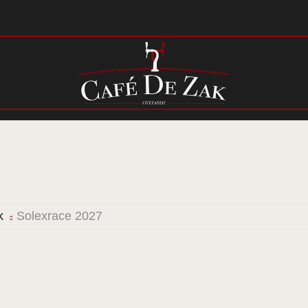
HOME
OVER
EVENEMENTEN
LAATSTE NIEUWS
CONTACT
k
Solexrace 2027