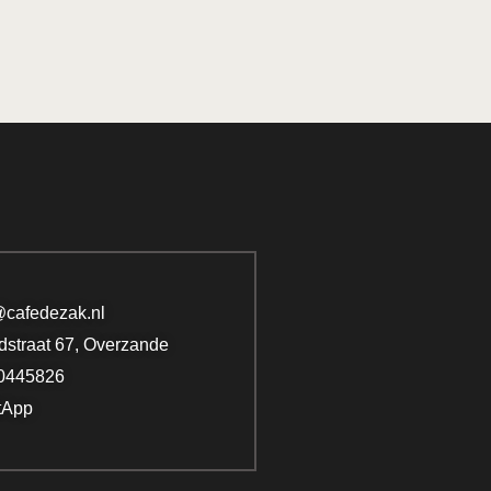
@cafedezak.nl
dstraat 67, Overzande
0445826
tApp