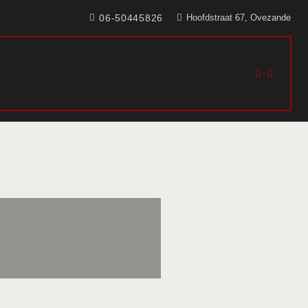
06-50445826
Hoofdstraat 67, Ovezande