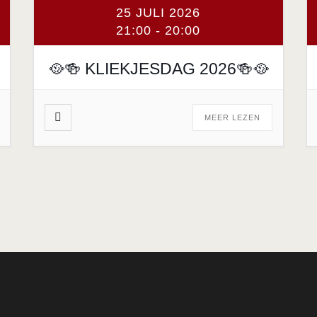
25 JULI 2026
21:00
-
20:00
🥘🍻 KLIEKJESDAG 2026🍻🥘
MEER LEZEN