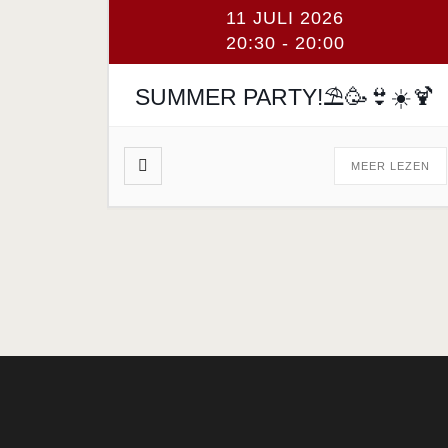
11 JULI 2026
20:30
-
20:00
SUMMER PARTY!⛱️🥳👙☀️🍹
MEER LEZEN